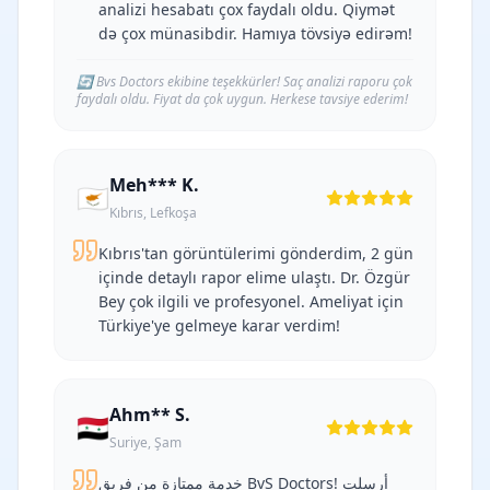
analizi hesabatı çox faydalı oldu. Qiymət
də çox münasibdir. Hamıya tövsiyə edirəm!
🔄
Bvs Doctors ekibine teşekkürler! Saç analizi raporu çok
faydalı oldu. Fiyat da çok uygun. Herkese tavsiye ederim!
Meh*** K.
🇨🇾
Kıbrıs, Lefkoşa
Kıbrıs'tan görüntülerimi gönderdim, 2 gün
içinde detaylı rapor elime ulaştı. Dr. Özgür
Bey çok ilgili ve profesyonel. Ameliyat için
Türkiye'ye gelmeye karar verdim!
Ahm** S.
🇸🇾
Suriye, Şam
خدمة ممتازة من فريق BvS Doctors! أرسلت