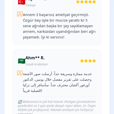
🇹🇷
Türkiye
Annem 3 başarısız ameliyat geçirmişti.
Özgür bey öyle bir mucize yarattı ki! 5
sene ağrıdan başka bir şey sayıklamayan
annem, narkozdan uyandığından beri ağrı
yaşamadı. İyi ki varsınız!
Ahm** R.
🇸🇦
Suudi Arabistan
خدمة ممتازة وسريعة جداً. أرسلت صور الأشعة
وحصلت على تقرير مفصل خلال يومين. الدكتور
أوزغور أكشان محترف جداً. سأسافر إلى تركيا
للعملية قريباً!
🔄
Mükemmel ve çok hızlı hizmet. Röntgen görüntülerimi
gönderdim ve 2 gün içinde detaylı rapor aldım. Dr. Özgür
AKŞAN çok profesyonel. Yakında ameliyat için Türkiye'ye
geleceğim!