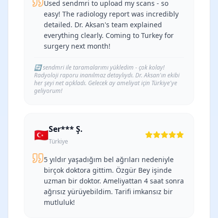
Used sendmri to upload my scans - so
easy! The radiology report was incredibly
detailed. Dr. Aksan's team explained
everything clearly. Coming to Turkey for
surgery next month!
🔄
sendmri ile taramalarımı yükledim - çok kolay!
Radyoloji raporu inanılmaz detaylıydı. Dr. Aksan'ın ekibi
her şeyi net açıkladı. Gelecek ay ameliyat için Türkiye'ye
geliyorum!
Ser*** Ş.
🇹🇷
Türkiye
5 yıldır yaşadığım bel ağrıları nedeniyle
birçok doktora gittim. Özgür Bey işinde
uzman bir doktor. Ameliyattan 4 saat sonra
ağrısız yürüyebildim. Tarifi imkansız bir
mutluluk!