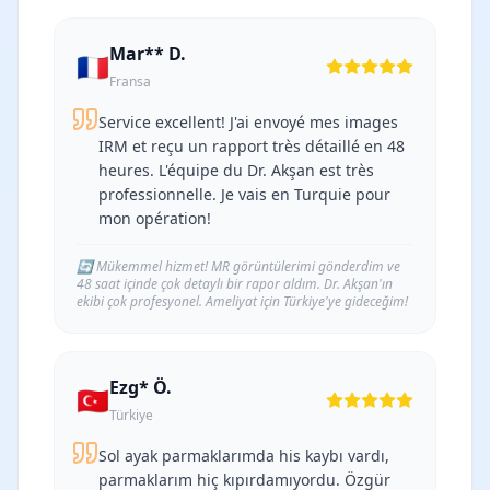
Mar** D.
🇫🇷
Fransa
Service excellent! J'ai envoyé mes images
IRM et reçu un rapport très détaillé en 48
heures. L'équipe du Dr. Akşan est très
professionnelle. Je vais en Turquie pour
mon opération!
🔄
Mükemmel hizmet! MR görüntülerimi gönderdim ve
48 saat içinde çok detaylı bir rapor aldım. Dr. Akşan'ın
ekibi çok profesyonel. Ameliyat için Türkiye'ye gideceğim!
Ezg* Ö.
🇹🇷
Türkiye
Sol ayak parmaklarımda his kaybı vardı,
parmaklarım hiç kıpırdamıyordu. Özgür