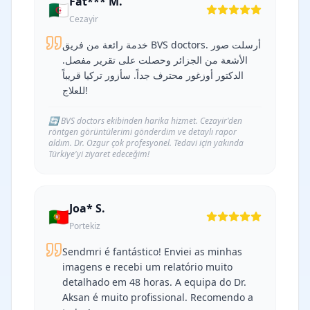
Fat*** M.
🇩🇿
Cezayir
خدمة رائعة من فريق BVS doctors. أرسلت صور
الأشعة من الجزائر وحصلت على تقرير مفصل.
الدكتور أوزغور محترف جداً. سأزور تركيا قريباً
للعلاج!
🔄
BVS doctors ekibinden harika hizmet. Cezayir'den
röntgen görüntülerimi gönderdim ve detaylı rapor
aldım. Dr. Ozgur çok profesyonel. Tedavi için yakında
Türkiye'yi ziyaret edeceğim!
Joa* S.
🇵🇹
Portekiz
Sendmri é fantástico! Enviei as minhas
imagens e recebi um relatório muito
detalhado em 48 horas. A equipa do Dr.
Aksan é muito profissional. Recomendo a