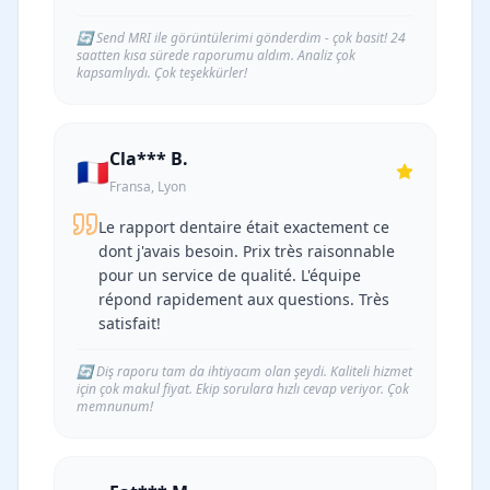
🔄
Send MRI ile görüntülerimi gönderdim - çok basit! 24
saatten kısa sürede raporumu aldım. Analiz çok
kapsamlıydı. Çok teşekkürler!
Cla*** B.
🇫🇷
Fransa, Lyon
Le rapport dentaire était exactement ce
dont j'avais besoin. Prix très raisonnable
pour un service de qualité. L'équipe
répond rapidement aux questions. Très
satisfait!
🔄
Diş raporu tam da ihtiyacım olan şeydi. Kaliteli hizmet
için çok makul fiyat. Ekip sorulara hızlı cevap veriyor. Çok
memnunum!