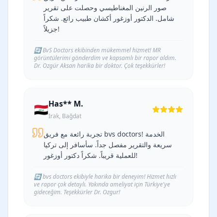
صور الرنين المغناطيسي وحصلت على تقرير
شامل. الدكتور أوزغور أكشان طبيب رائع. شكراً
جزيلاً!
🔄
BvS Doctors ekibinden mükemmel hizmet! MR
görüntülerimi gönderdim ve kapsamlı bir rapor aldım.
Dr. Ozgür Aksan harika bir doktor. Çok teşekkürler!
Has** M.
🇮🇶
Irak, Bağdat
تجربة رائعة مع فريق bvs doctors! الخدمة
سريعة والتقرير مفصل جداً. سأسافر إلى تركيا
للعملية قريباً. شكراً دكتور أوزغور!
🔄
bvs doctors ekibiyle harika bir deneyim! Hizmet hızlı
ve rapor çok detaylı. Yakında ameliyat için Türkiye'ye
gideceğim. Teşekkürler Dr. Ozgur!