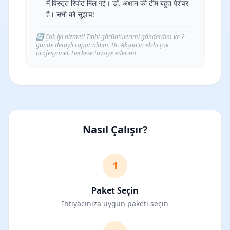
में विस्तृत रिपोर्ट मिल गई। डॉ. अक्षान की टीम बहुत पेशेवर
है। सभी को सुझाव!
🔄
Çok iyi hizmet! Tıbbi görüntülerimi gönderdim ve 2
günde detaylı rapor aldım. Dr. Akşan'ın ekibi çok
profesyonel. Herkese tavsiye ederim!
Nasıl Çalışır?
1
Paket Seçin
İhtiyacınıza uygun paketi seçin