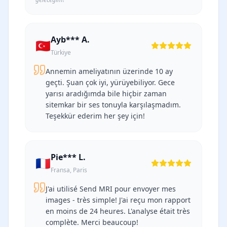
Ayb*** A.
🇹🇷
Türkiye
Annemin ameliyatının üzerinde 10 ay
geçti. Şuan çok iyi, yürüyebiliyor. Gece
yarısı aradığımda bile hiçbir zaman
sitemkar bir ses tonuyla karşılaşmadım.
Teşekkür ederim her şey için!
Pie*** L.
🇫🇷
Fransa, Paris
J'ai utilisé Send MRI pour envoyer mes
images - très simple! J'ai reçu mon rapport
en moins de 24 heures. L'analyse était très
complète. Merci beaucoup!