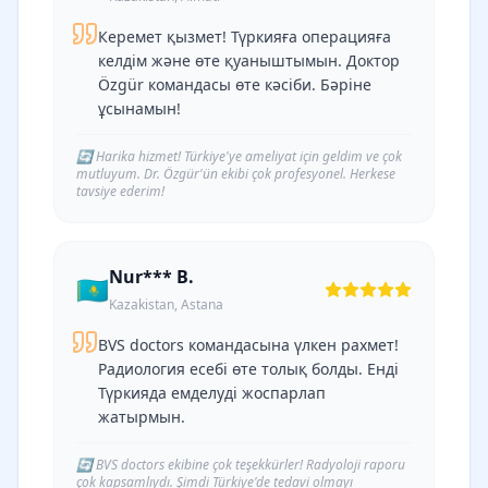
Керемет қызмет! Түркияға операцияға
келдім және өте қуаныштымын. Доктор
Özgür командасы өте кәсіби. Бәріне
ұсынамын!
🔄
Harika hizmet! Türkiye'ye ameliyat için geldim ve çok
mutluyum. Dr. Özgür'ün ekibi çok profesyonel. Herkese
tavsiye ederim!
Nur*** B.
🇰🇿
Kazakistan, Astana
BVS doctors командасына үлкен рахмет!
Радиология есебі өте толық болды. Енді
Түркияда емделуді жоспарлап
жатырмын.
🔄
BVS doctors ekibine çok teşekkürler! Radyoloji raporu
çok kapsamlıydı. Şimdi Türkiye'de tedavi olmayı