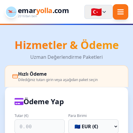
emar
yolla
.com
🇹🇷
2016'dan beri
Hizmetler & Ödeme
Uzman Değerlendirme Paketleri
Hızlı Ödeme
Dilediğiniz tutarı girin veya aşağıdan paket seçin
Ödeme Yap
Tutar (
€
)
Para Birimi