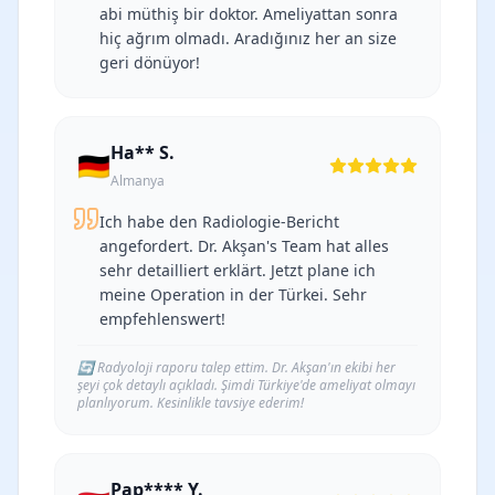
abi müthiş bir doktor. Ameliyattan sonra
hiç ağrım olmadı. Aradığınız her an size
geri dönüyor!
Ha** S.
🇩🇪
Almanya
Ich habe den Radiologie-Bericht
angefordert. Dr. Akşan's Team hat alles
sehr detailliert erklärt. Jetzt plane ich
meine Operation in der Türkei. Sehr
empfehlenswert!
🔄
Radyoloji raporu talep ettim. Dr. Akşan'ın ekibi her
şeyi çok detaylı açıkladı. Şimdi Türkiye'de ameliyat olmayı
planlıyorum. Kesinlikle tavsiye ederim!
Pap**** Y.