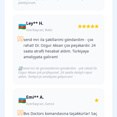
planlıyorum.
Ley** H.
🇦🇿
Azerbaycan, Bakü
send mri ilə şəkillərimi göndərdim - çox
rahat! Dr. Ozgur Aksan çox peşəkardır. 24
saata ətraflı hesabat aldım. Türkiyəyə
əməliyyata gəlirəm!
🔄
send mri ile görüntülerimi gönderdim - çok rahat! Dr.
Ozgur Aksan çok profesyonel. 24 saatte detaylı rapor
aldım. Türkiye'ye ameliyata geliyorum!
Emi** A.
🇦🇿
Azerbaycan, Gence
Bvs Doctors komandasına təşəkkürlər! Saç