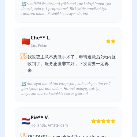
🔄
sendMRI ile görüntü yüklemek çok kolay! Rapor çok
detaylı, ekip çok profesyonel. Türkiye'de ameliyat için
randevu aldım. Kesinlikle tavsiye ederim!
Che** L.
🇨🇳
Çin, Pekin
我改变主意不想做手术了，申请退款后2天内就
收到了。服务态度非常好，下次需要一定再
来！
🔄
Ameliyat olmaktan vazgeçtim, iade talep ettim ve 2
gün içinde paramı aldım. Hizmet anlayışı çok iyi,
ihtiyacım olursa kesinlikle tekrar gelirim!
Pie** V.
🇳🇱
Hollanda, Amsterdam
SENDMRI is geweldig! Ik stuurde mijn