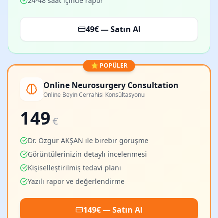
24-48 saat içinde rapor
49
€ — Satın Al
⭐ POPÜLER
Online Neurosurgery Consultation
Online Beyin Cerrahisi Konsültasyonu
149
€
Dr. Özgür AKŞAN ile birebir görüşme
Görüntülerinizin detaylı incelenmesi
Kişiselleştirilmiş tedavi planı
Yazılı rapor ve değerlendirme
149
€ — Satın Al