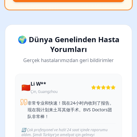
🌍 Dünya Genelinden Hasta
Yorumları
Gerçek hastalarımızdan geri bildirimler
Li W**
🇨🇳
Çin, Guangzhou
非常专业和快速！我在24小时内收到了报告。
现在我计划来土耳其做手术。BVS Doctors团
队非常棒！
🔄
Çok profesyonel ve hızlı! 24 saat içinde raporumu
aldım. Şimdi Türkiye'ye ameliyat için gelmeyi