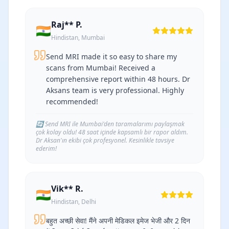
Raj** P.
🇮🇳
Hindistan, Mumbai
Send MRI made it so easy to share my
scans from Mumbai! Received a
comprehensive report within 48 hours. Dr
Aksans team is very professional. Highly
recommended!
🔄
Send MRI ile Mumbai'den taramalarımı paylaşmak
çok kolay oldu! 48 saat içinde kapsamlı bir rapor aldım.
Dr Aksan'ın ekibi çok profesyonel. Kesinlikle tavsiye
ederim!
Vik** R.
🇮🇳
Hindistan, Delhi
बहुत अच्छी सेवा! मैंने अपनी मेडिकल इमेज भेजी और 2 दिन