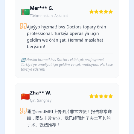
Mer*** G.
🇹🇲
Türkmenistan, Aşkabat
Ajaýyp hyzmat! bvs Doctors topary örän
professional. Türkiýä operasiýa üçin
geldim we örän şat. Hemmä maslahat
berýärin!
🔄
Harika hizmet! bvs Doctors ekibi çok profesyonel.
Türkiye'ye ameliyat için geldim ve çok mutluyum. Herkese
tavsiye ederim!
Zha** W.
🇨🇳
Çin, Şanghay
通过sendMRI上传图片非常方便！报告非常详
细，团队非常专业。我已经预约了去土耳其的
手术。强烈推荐！