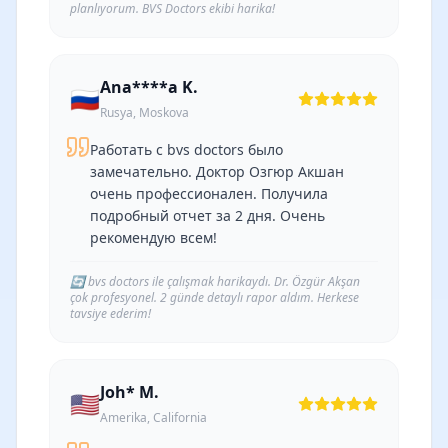
planlıyorum. BVS Doctors ekibi harika!
Ana****a K.
🇷🇺
Rusya, Moskova
Работать с bvs doctors было
замечательно. Доктор Озгюр Акшан
очень профессионален. Получила
подробный отчет за 2 дня. Очень
рекомендую всем!
🔄
bvs doctors ile çalışmak harikaydı. Dr. Özgür Akşan
çok profesyonel. 2 günde detaylı rapor aldım. Herkese
tavsiye ederim!
Joh* M.
🇺🇸
Amerika, California