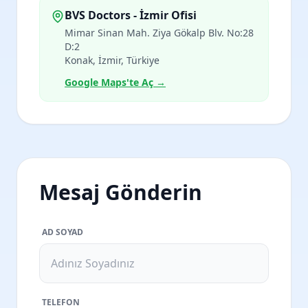
BVS Doctors - İzmir Ofisi
Mimar Sinan Mah. Ziya Gökalp Blv. No:28
D:2
Konak, İzmir, Türkiye
Google Maps'te Aç →
Mesaj Gönderin
AD SOYAD
TELEFON