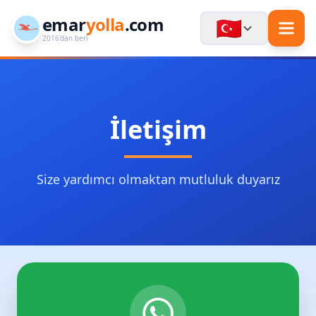
emar
yolla
.com
🇹🇷
2016'dan beri
İletişim
Size yardımcı olmaktan mutluluk duyarız